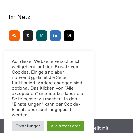
Im Netz
Kontakt
Auf dieser Webseite verzichte ich
weitgehend auf den Einsatz von
Cookies. Einige sind aber
Dr. Christian H. Meyer
notwendig, damit die Seite
funktioniert. Andere dagegen sind
Unter den Eichen 6
optional. Das Klicken von “Alle
D-49439 Steinfeld (Oldenburg)
akzeptieren” unterstützt dabei, die
Tel.: 0176 / 96 99 55 66
Seite besser zu machen. In den
"Einstellungen" kann der Cookie-
E-Mail: mail at christianhmeyer.de
Einsatz aber auch angepasst
werden.
Einstellungen
Alle akzeptieren
© 2026 Christian H. Meyer
• Erstellt mit