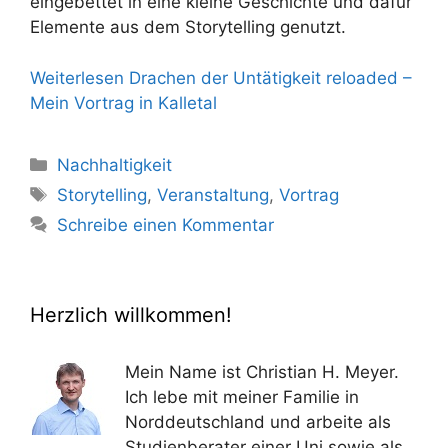
eingebettet in eine kleine Geschichte und dafür
Elemente aus dem Storytelling genutzt.
Weiterlesen
Drachen der Untätigkeit reloaded –
Mein Vortrag in Kalletal
Kategorien
Nachhaltigkeit
Schlagwörter
Storytelling
,
Veranstaltung
,
Vortrag
Schreibe einen Kommentar
Herzlich willkommen!
Mein Name ist Christian H. Meyer.
Ich lebe mit meiner Familie in
Norddeutschland und arbeite als
Studienberater einer Uni sowie als