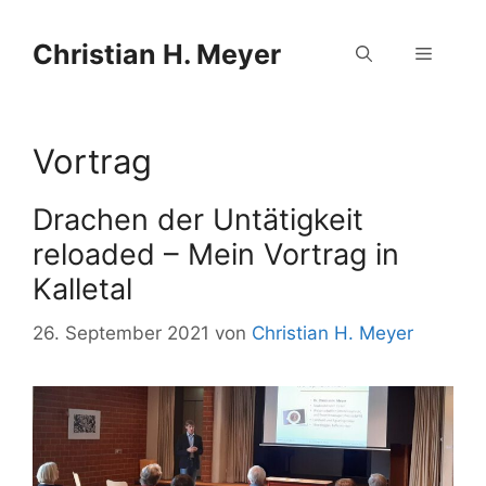
Zum
Zum
Inhalt
Inhalt
Christian H. Meyer
Menü
springen
springen
Vortrag
Drachen der Untätigkeit
reloaded – Mein Vortrag in
Kalletal
26. September 2021
von
Christian H. Meyer