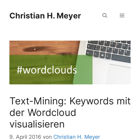
Zum
Zum
Inhalt
Inhalt
Christian H. Meyer
Menü
springen
springen
Text-Mining: Keywords mit
der Wordcloud
visualisieren
9. April 2016
von
Christian H. Meyer