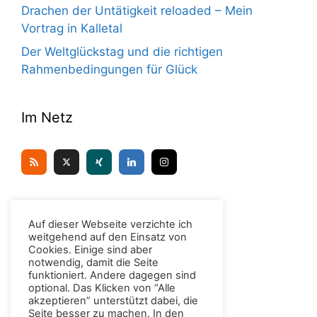
Drachen der Untätigkeit reloaded – Mein
Vortrag in Kalletal
Der Weltglückstag und die richtigen
Rahmenbedingungen für Glück
Im Netz
Kontakt
Auf dieser Webseite verzichte ich
weitgehend auf den Einsatz von
Cookies. Einige sind aber
Dr. Christian H. Meyer
notwendig, damit die Seite
funktioniert. Andere dagegen sind
Unter den Eichen 6
optional. Das Klicken von “Alle
D-49439 Steinfeld (Oldenburg)
akzeptieren” unterstützt dabei, die
Tel.: 0176 / 96 99 55 66
Seite besser zu machen. In den