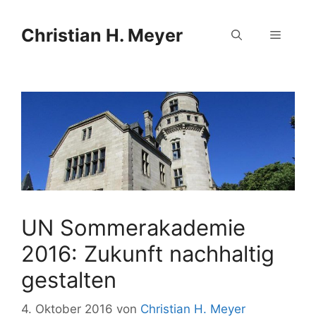
Zum
Zum
Inhalt
Inhalt
Christian H. Meyer
Menü
springen
springen
UN Sommerakademie
2016: Zukunft nachhaltig
gestalten
4. Oktober 2016
von
Christian H. Meyer