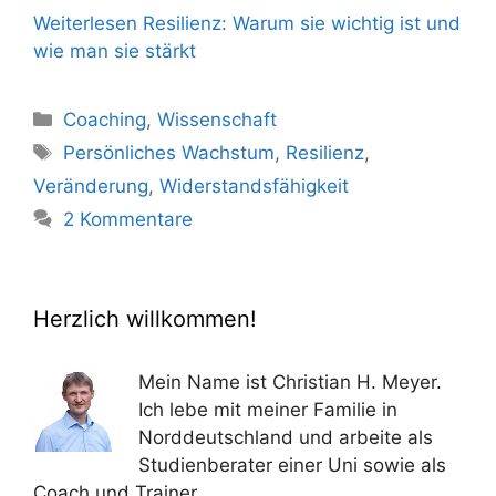
Weiterlesen
Resilienz: Warum sie wichtig ist und
wie man sie stärkt
Kategorien
Coaching
,
Wissenschaft
Schlagwörter
Persönliches Wachstum
,
Resilienz
,
Veränderung
,
Widerstandsfähigkeit
2 Kommentare
Herzlich willkommen!
Mein Name ist Christian H. Meyer.
Ich lebe mit meiner Familie in
Norddeutschland und arbeite als
Studienberater einer Uni sowie als
Coach und Trainer.