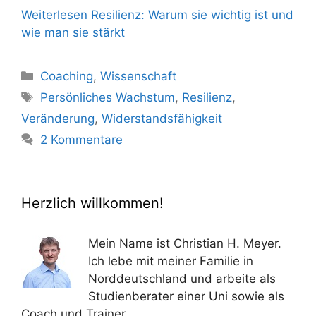
Weiterlesen
Resilienz: Warum sie wichtig ist und
wie man sie stärkt
Kategorien
Coaching
,
Wissenschaft
Schlagwörter
Persönliches Wachstum
,
Resilienz
,
Veränderung
,
Widerstandsfähigkeit
2 Kommentare
Herzlich willkommen!
Mein Name ist Christian H. Meyer.
Ich lebe mit meiner Familie in
Norddeutschland und arbeite als
Studienberater einer Uni sowie als
Coach und Trainer.