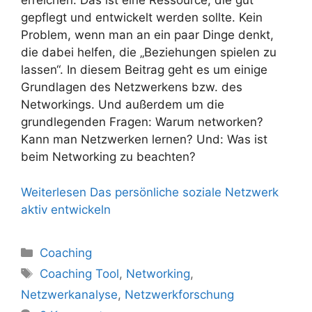
erreichen: Das ist eine Ressource, die gut
gepflegt und entwickelt werden sollte. Kein
Problem, wenn man an ein paar Dinge denkt,
die dabei helfen, die „Beziehungen spielen zu
lassen“. In diesem Beitrag geht es um einige
Grundlagen des Netzwerkens bzw. des
Networkings. Und außerdem um die
grundlegenden Fragen: Warum networken?
Kann man Netzwerken lernen? Und: Was ist
beim Networking zu beachten?
Weiterlesen
Das persönliche soziale Netzwerk
aktiv entwickeln
Kategorien
Coaching
Schlagwörter
Coaching Tool
,
Networking
,
Netzwerkanalyse
,
Netzwerkforschung