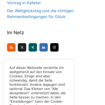
Vortrag in Kalletal
Der Weltglückstag und die richtigen
Rahmenbedingungen für Glück
Im Netz
Kontakt
Auf dieser Webseite verzichte ich
weitgehend auf den Einsatz von
Cookies. Einige sind aber
Dr. Christian H. Meyer
notwendig, damit die Seite
funktioniert. Andere dagegen sind
Unter den Eichen 6
optional. Das Klicken von “Alle
D-49439 Steinfeld (Oldenburg)
akzeptieren” unterstützt dabei, die
Tel.: 0176 / 96 99 55 66
Seite besser zu machen. In den
"Einstellungen" kann der Cookie-
E-Mail: mail at christianhmeyer.de