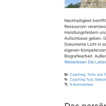
Nachhaltigkeit betrif
Ressourcen verantwo
Handlungsfeldern und 
Aufschlüsse geben. G
Dokumente Licht in da
eigenen Kompetenzen u
Biografiearbeit. Außer
Weiterlesen
Die Leben
Kategorien
Coaching
,
Tools und T
Schlagwörter
Coaching Tool
,
Selbstr
6 Kommentare
Das persön