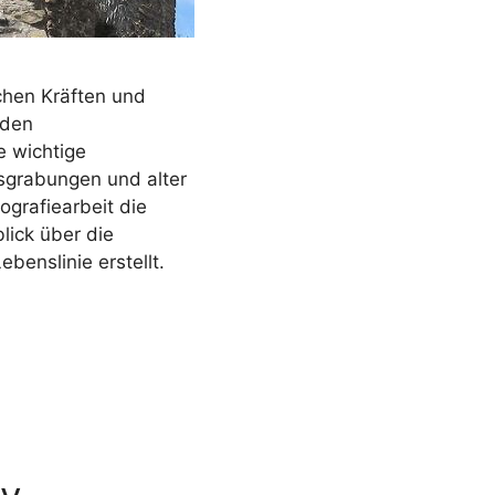
ichen Kräften und
nden
e wichtige
sgrabungen und alter
ografiearbeit die
lick über die
benslinie erstellt.
iv