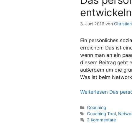
entwickeln
3. Juni 2016
von
Christia
Ein persönliches sozi
erreichen: Das ist ei
wenn man an ein paar 
diesem Beitrag geht 
außerdem um die gru
Was ist beim Network
Weiterlesen
Das persö
Kategorien
Coaching
Schlagwörter
Coaching Tool
,
Networ
2 Kommentare