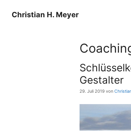
Zum
Zum
Inhalt
Inhalt
Christian H. Meyer
springen
springen
Coachin
Schlüsselk
Gestalter
29. Juli 2019
von
Christia