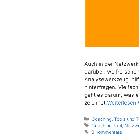
Auch in der Netzwerk
darüber, wo Personen
Analysewerkzeug, hilf
hinterfragen. Vielfa
geht es darum, was ei
zeichnet.
Weiterlesen
W
Kategorien
Coaching
,
Tools und T
Schlagwörter
Coaching Tool
,
Netzwe
3 Kommentare