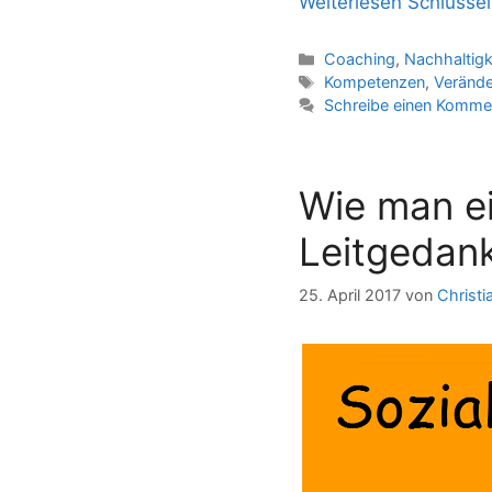
Weiterlesen
Schlüssel
Kategorien
Coaching
,
Nachhaltigk
Schlagwörter
Kompetenzen
,
Veränd
Schreibe einen Komme
Wie man ei
Leitgedan
25. April 2017
von
Christi