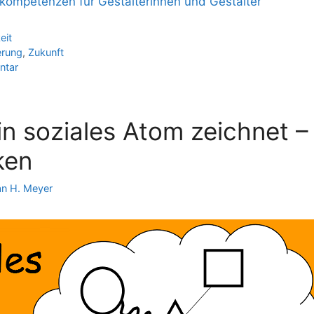
kompetenzen für Gestalterinnen und Gestalter
eit
erung
,
Zukunft
ntar
n soziales Atom zeichnet –
ken
an H. Meyer